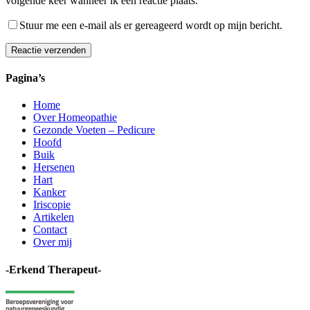
volgende keer wanneer ik een reactie plaats.
Stuur me een e-mail als er gereageerd wordt op mijn bericht.
Reactie verzenden
Pagina’s
Home
Over Homeopathie
Gezonde Voeten – Pedicure
Hoofd
Buik
Hersenen
Hart
Kanker
Iriscopie
Artikelen
Contact
Over mij
-Erkend Therapeut-