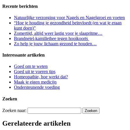
Recente berichten
Natuurlijke verzorging voor Nagels en Nagelgroei en voeten
“Hoe je houding je gezondheid beïnvloedt (en wat je eraan
kunt doen)”
Zomertijd, altijd weer lastig voor je slaapritme…
Brandnetel-kamillethee tegen hooikoorts
Zo help je jouw lichaam gezond te houden…
Interessante artikelen
Goed om te weten
Goed uit te voeren tips
Homeopathie, hoe werkt dat?
Maak je eigen medicijn
Ondersteunende voeding
Zoeken
Zoeken naar:
Gerelateerde artikelen