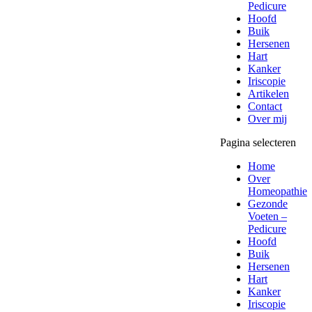
Pedicure
Hoofd
Buik
Hersenen
Hart
Kanker
Iriscopie
Artikelen
Contact
Over mij
Pagina selecteren
Home
Over
Homeopathie
Gezonde
Voeten –
Pedicure
Hoofd
Buik
Hersenen
Hart
Kanker
Iriscopie