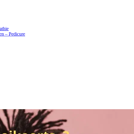
thie
n – Pedicure