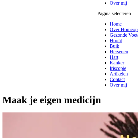
Over mij
Pagina selecteren
Home
Over Homeopa
Gezonde Voete
Hoofd
Buik
Hersenen
Hart
Kanker
Iriscopie
Artikelen
Contact
Over mij
Maak je eigen medicijn