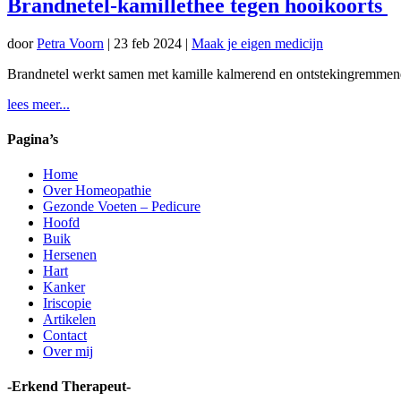
Brandnetel-kamillethee tegen hooikoorts
door
Petra Voorn
|
23 feb 2024
|
Maak je eigen medicijn
Brandnetel werkt samen met kamille kalmerend en ontstekingremmend
lees meer...
Pagina’s
Home
Over Homeopathie
Gezonde Voeten – Pedicure
Hoofd
Buik
Hersenen
Hart
Kanker
Iriscopie
Artikelen
Contact
Over mij
-Erkend Therapeut-