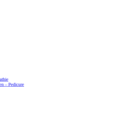
thie
n – Pedicure