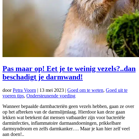
Pas maar op! Eet je te weinig vezels?..dan
beschadigt je darmwand!
door
Petra Voorn
|
13 mei 2023
|
Goed om te weten
,
Goed uit te
voeren tips
,
Ondersteunende voeding
Wanneer bepaalde darmbacteriën geen vezels hebben, gaan ze over
op het afbreken van de darmslijmlaag. Hierdoor kan deze gaan
lekken wat betekent dat mensen vatbaarder zijn voor bacteriële
darminfecties, inflammatoire darmaandoeningen, prikkelbare
darmsyndroom en zelfs darmkanker…. Maar je kan hier zelf veel
aan doen!..