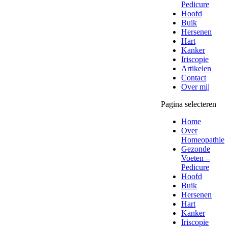
Pedicure
Hoofd
Buik
Hersenen
Hart
Kanker
Iriscopie
Artikelen
Contact
Over mij
Pagina selecteren
Home
Over
Homeopathie
Gezonde
Voeten –
Pedicure
Hoofd
Buik
Hersenen
Hart
Kanker
Iriscopie