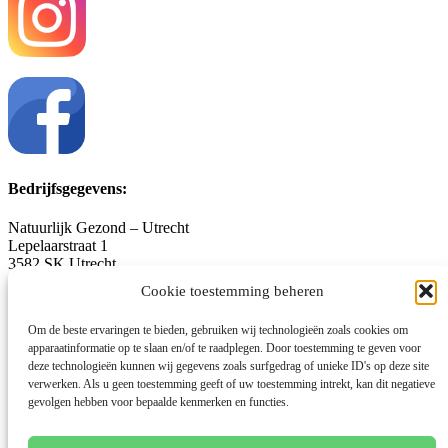
Bedrijfsgegevens:
Natuurlijk Gezond – Utrecht
Lepelaarstraat 1
3582 SK Utrecht
06-12.66.98.62
Cookie toestemming beheren
voornp@gmail.com
natuurlijkgezond-utrecht.nl
Om de beste ervaringen te bieden, gebruiken wij technologieën zoals cookies om
apparaatinformatie op te slaan en/of te raadplegen. Door toestemming te geven voor
KvK-nummer: 53454502
deze technologieën kunnen wij gegevens zoals surfgedrag of unieke ID's op deze site
Algemene voorwaarden
verwerken. Als u geen toestemming geeft of uw toestemming intrekt, kan dit negatieve
Privacybeleid
gevolgen hebben voor bepaalde kenmerken en functies.
Disclaimer
Cookiebeleid