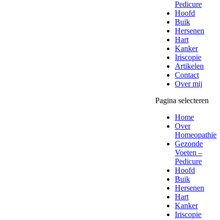
Pedicure
Hoofd
Buik
Hersenen
Hart
Kanker
Iriscopie
Artikelen
Contact
Over mij
Pagina selecteren
Home
Over
Homeopathie
Gezonde
Voeten –
Pedicure
Hoofd
Buik
Hersenen
Hart
Kanker
Iriscopie