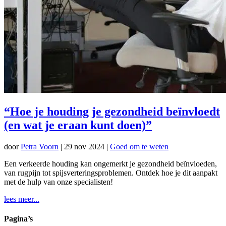
“Hoe je houding je gezondheid beïnvloedt
(en wat je eraan kunt doen)”
door
Petra Voorn
|
29 nov 2024
|
Goed om te weten
Een verkeerde houding kan ongemerkt je gezondheid beïnvloeden,
van rugpijn tot spijsverteringsproblemen. Ontdek hoe je dit aanpakt
met de hulp van onze specialisten!
lees meer...
Pagina’s