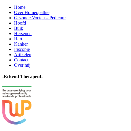
Home
Over Homeopathie
Gezonde Voeten – Pedicure
Hoofd
Buik
Hersenen
Hart
Kanker
Iriscopie
Artikelen
Contact
Over mij
-Erkend Therapeut-