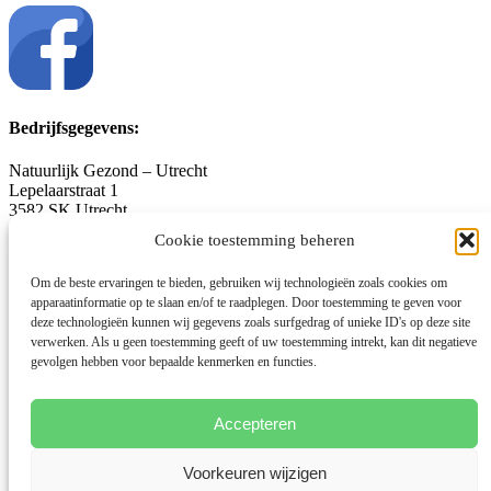
Bedrijfsgegevens:
Natuurlijk Gezond – Utrecht
Lepelaarstraat 1
3582 SK Utrecht
06-12.66.98.62
Cookie toestemming beheren
voornp@gmail.com
natuurlijkgezond-utrecht.nl
Om de beste ervaringen te bieden, gebruiken wij technologieën zoals cookies om
apparaatinformatie op te slaan en/of te raadplegen. Door toestemming te geven voor
KvK-nummer: 53454502
deze technologieën kunnen wij gegevens zoals surfgedrag of unieke ID's op deze site
Algemene voorwaarden
verwerken. Als u geen toestemming geeft of uw toestemming intrekt, kan dit negatieve
Privacybeleid
gevolgen hebben voor bepaalde kenmerken en functies.
Disclaimer
Cookiebeleid
Accepteren
Facebook
Linkedin
Voorkeuren wijzigen
Instagram